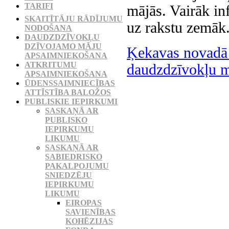
TARIFI
mājās. Vairāk in
SKAITĪTĀJU RĀDĪJUMU
uz rakstu zemāk
NODOŠANA
DAUDZDZĪVOKĻU
DZĪVOJAMO MĀJU
Ķekavas novadā p
APSAIMNIEKOŠANA
ATKRITUMU
daudzdzīvokļu m
APSAIMNIEKOŠANA
ŪDENSSAIMNIECĪBAS
ATTĪSTĪBA BALOŽOS
PUBLISKIE IEPIRKUMI
SASKAŅĀ AR
PUBLISKO
IEPIRKUMU
LIKUMU
SASKAŅĀ AR
SABIEDRISKO
PAKALPOJUMU
SNIEDZĒJU
IEPIRKUMU
LIKUMU
EIROPAS
SAVIENĪBAS
KOHĒZIJAS