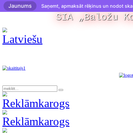
Jaunums
Saņemt, apmaksāt rēķinus un nodot skaitī
SIA „Baložu K