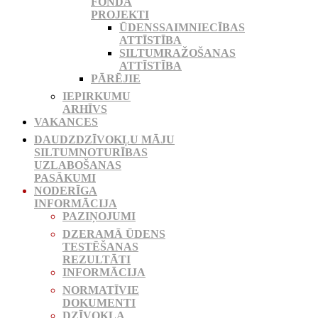
FONDA
PROJEKTI
ŪDENSSAIMNIECĪBAS
ATTĪSTĪBA
SILTUMRAŽOŠANAS
ATTĪSTĪBA
PĀRĒJIE
IEPIRKUMU
ARHĪVS
VAKANCES
DAUDZDZĪVOKĻU MĀJU
SILTUMNOTURĪBAS
UZLABOŠANAS
PASĀKUMI
NODERĪGA
INFORMĀCIJA
PAZIŅOJUMI
DZERAMĀ ŪDENS
TESTĒŠANAS
REZULTĀTI
INFORMĀCIJA
NORMATĪVIE
DOKUMENTI
DZĪVOKĻA