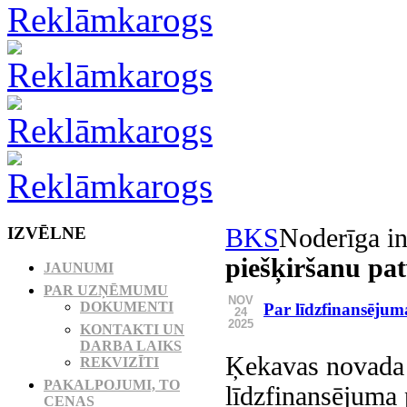
IZVĒLNE
BKS
Noderīga in
piešķiršanu pa
JAUNUMI
PAR UZŅĒMUMU
NOV
DOKUMENTI
Par līdzfinansējum
24
2025
KONTAKTI UN
DARBA LAIKS
Ķekavas novada 
REKVIZĪTI
PAKALPOJUMI, TO
līdzfinansējuma 
CENAS