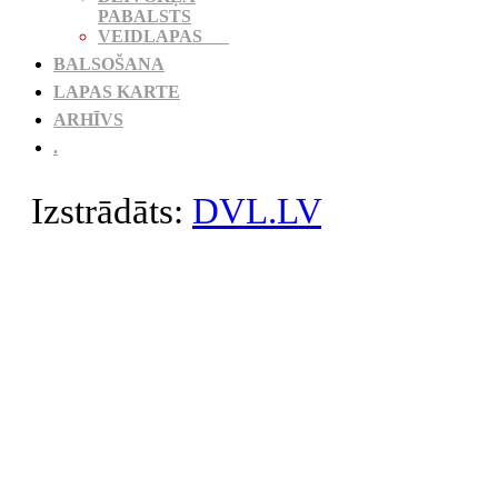
PABALSTS
VEIDLAPAS
BALSOŠANA
LAPAS KARTE
ARHĪVS
.
Izstrādāts:
DVL.LV