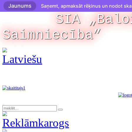
Jaunums
Saņemt, apmaksāt rēķinus un nodot skaitī
SIA „Balo
Saimniecība”