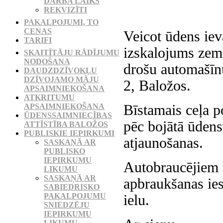
DARBA LAIKS
REKVIZĪTI
PAKALPOJUMI, TO
CENAS
Veicot ūdens iev
TARIFI
izskalojums zem
SKAITĪTĀJU RĀDĪJUMU
NODOŠANA
drošu automašīn
DAUDZDZĪVOKĻU
DZĪVOJAMO MĀJU
2, Baložos.
APSAIMNIEKOŠANA
ATKRITUMU
Bīstamais ceļa po
APSAIMNIEKOŠANA
ŪDENSSAIMNIECĪBAS
pēc bojātā ūden
ATTĪSTĪBA BALOŽOS
PUBLISKIE IEPIRKUMI
atjaunošanas.
SASKAŅĀ AR
PUBLISKO
IEPIRKUMU
Autobraucējiem 
LIKUMU
SASKAŅĀ AR
apbraukšanas ies
SABIEDRISKO
PAKALPOJUMU
ielu.
SNIEDZĒJU
IEPIRKUMU
LIKUMU