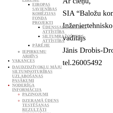
Ar cieņu,
EIROPAS
SAVIENĪBAS
SIA “Baložu kom
KOHĒZIJAS
FONDA
PROJEKTI
Inženiertehnisko
ŪDENSSAIMNIECĪBAS
ATTĪSTĪBA
vadītājs
SILTUMRAŽOŠANAS
ATTĪSTĪBA
PĀRĒJIE
Jānis Drobis-Dr
IEPIRKUMU
ARHĪVS
tel.26005492
VAKANCES
DAUDZDZĪVOKĻU MĀJU
SILTUMNOTURĪBAS
UZLABOŠANAS
PASĀKUMI
NODERĪGA
INFORMĀCIJA
PAZIŅOJUMI
DZERAMĀ ŪDENS
TESTĒŠANAS
REZULTĀTI