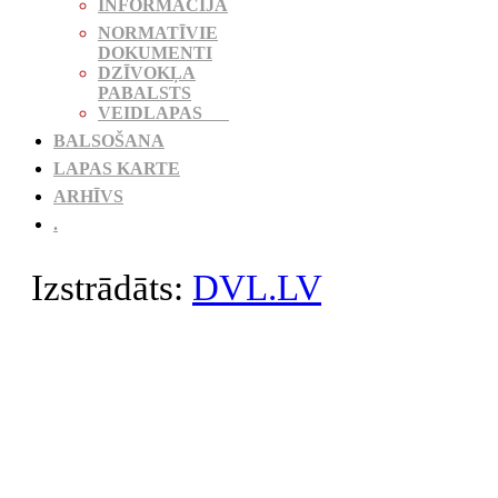
INFORMĀCIJA
NORMATĪVIE
DOKUMENTI
DZĪVOKĻA
PABALSTS
VEIDLAPAS
BALSOŠANA
LAPAS KARTE
ARHĪVS
.
Izstrādāts:
DVL.LV