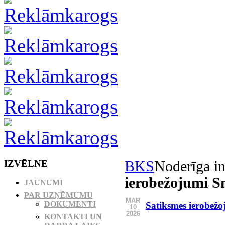
IZVĒLNE
BKS
Noderīga in
ierobežojumi Sm
JAUNUMI
PAR UZŅĒMUMU
MAR
DOKUMENTI
Satiksmes ierobežo
10
2026
KONTAKTI UN