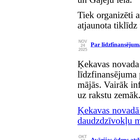
Tiek organizēti 
atjaunota tiklīdz
NOV
Par līdzfinansējum
24
2025
Ķekavas novada 
līdzfinansējuma 
mājās. Vairāk in
uz rakstu zemāk
Ķekavas novadā p
daudzdzīvokļu m
OKT
Avārijas ūdens ats