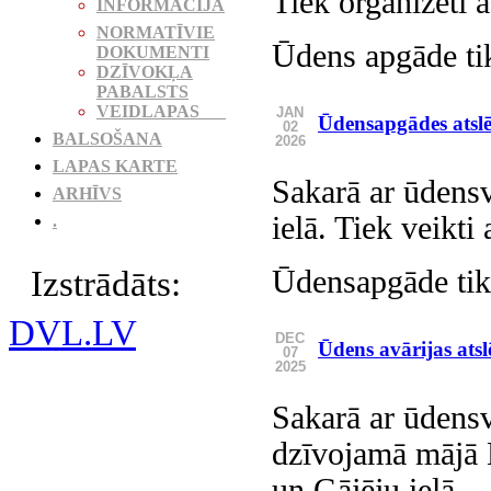
Tiek organizēti 
INFORMĀCIJA
NORMATĪVIE
Ūdens apgāde tik
DOKUMENTI
DZĪVOKĻA
PABALSTS
VEIDLAPAS
JAN
Ūdensapgādes atsl
02
BALSOŠANA
2026
LAPAS KARTE
Sakarā ar ūdens
ARHĪVS
ielā. Tiek veikti
.
Ūdensapgāde tiks
Izstrādāts:
DVL.LV
DEC
Ūdens avārijas ats
07
2025
Sakarā ar ūdens
dzīvojamā mājā B
un Gājēju ielā.