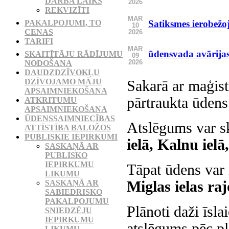
DARBA LAIKS
2026
REKVIZĪTI
MAR
PAKALPOJUMI, TO
Satiksmes ierobežo
10
CENAS
2026
TARIFI
MAR
ūdensvada avārijas
SKAITĪTĀJU RĀDĪJUMU
09
2026
NODOŠANA
DAUDZDZĪVOKĻU
DZĪVOJAMO MĀJU
Sakarā ar maģist
APSAIMNIEKOŠANA
pārtraukta ūden
ATKRITUMU
APSAIMNIEKOŠANA
ŪDENSSAIMNIECĪBAS
Atslēgums var sk
ATTĪSTĪBA BALOŽOS
PUBLISKIE IEPIRKUMI
ielā, Kalnu ielā
SASKAŅĀ AR
PUBLISKO
IEPIRKUMU
Tāpat ūdens var
LIKUMU
Miglas ielas raj
SASKAŅĀ AR
SABIEDRISKO
PAKALPOJUMU
Plānoti daži īsla
SNIEDZĒJU
IEPIRKUMU
atslēgums pēc pl
LIKUMU