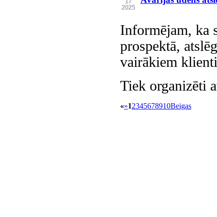
17
2025
Informējam, ka 
prospektā, atsl
vairākiem klient
Tiek organizēti 
«
»
1
2
3
4
5
6
7
8
9
10
Beigas