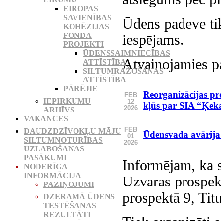
EIROPAS
SAVIENĪBAS
Ūdens padeve tik
KOHĒZIJAS
FONDA
iespējams.
PROJEKTI
ŪDENSSAIMNIECĪBAS
Atvainojamies p
ATTĪSTĪBA
SILTUMRAŽOŠANAS
ATTĪSTĪBA
PĀRĒJIE
Reorganizācijas
FEB
IEPIRKUMU
12
kļūs par SIA “Ķek
2026
ARHĪVS
VAKANCES
FEB
DAUDZDZĪVOKĻU MĀJU
Ūdensvada avārija
01
SILTUMNOTURĪBAS
2026
UZLABOŠANAS
PASĀKUMI
Informējam, ka s
NODERĪGA
INFORMĀCIJA
Uzvaras prospekt
PAZIŅOJUMI
prospektā 9, Titu
DZERAMĀ ŪDENS
TESTĒŠANAS
REZULTĀTI