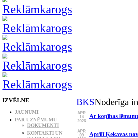
IZVĒLNE
BKS
Noderīga in
JAUNUMI
APR
Ar kopības lēmumu
14
PAR UZŅĒMUMU
2026
DOKUMENTI
APR
KONTAKTI UN
Aprīlī Ķekavas nov
09