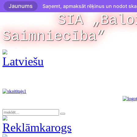
Jaunums
Saņemt, apmaksāt rēķinus un nodot skaitī
SIA „Balo
Saimniecība”