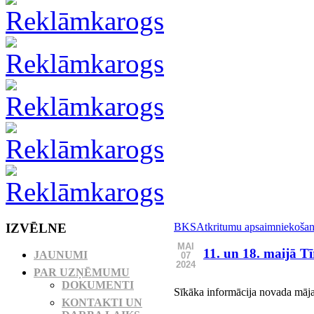
IZVĒLNE
BKS
Atkritumu apsaimniekoša
MAI
11. un 18. maijā 
JAUNUMI
07
2024
PAR UZŅĒMUMU
DOKUMENTI
Sīkāka informācija novada māj
KONTAKTI UN