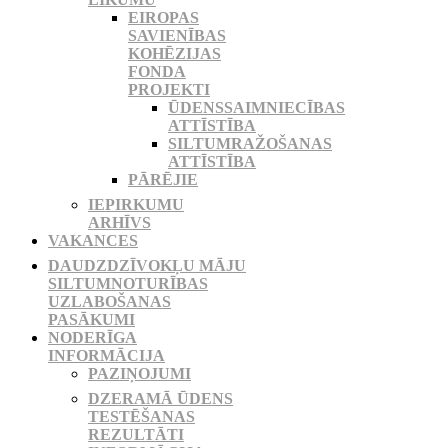
EIROPAS
SAVIENĪBAS
KOHĒZIJAS
FONDA
PROJEKTI
ŪDENSSAIMNIECĪBAS
ATTĪSTĪBA
SILTUMRAŽOŠANAS
ATTĪSTĪBA
PĀRĒJIE
IEPIRKUMU
ARHĪVS
VAKANCES
DAUDZDZĪVOKĻU MĀJU
SILTUMNOTURĪBAS
UZLABOŠANAS
PASĀKUMI
NODERĪGA
INFORMĀCIJA
PAZIŅOJUMI
DZERAMĀ ŪDENS
TESTĒŠANAS
REZULTĀTI