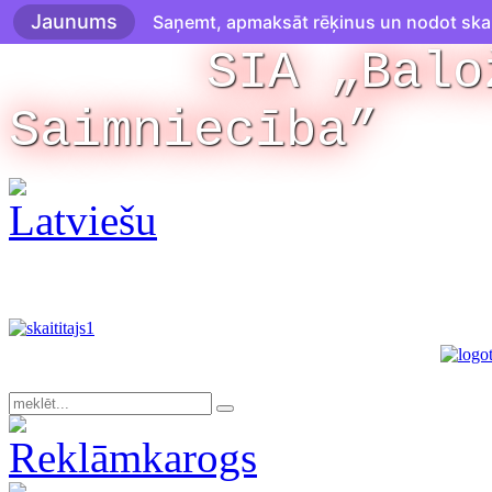
Jaunums
Saņemt, apmaksāt rēķinus un nodot skaitī
SIA „Balo
Saimniecība”