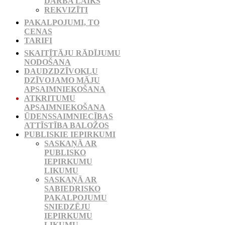
DARBA LAIKS
REKVIZĪTI
PAKALPOJUMI, TO
CENAS
TARIFI
SKAITĪTĀJU RĀDĪJUMU
NODOŠANA
DAUDZDZĪVOKĻU
DZĪVOJAMO MĀJU
APSAIMNIEKOŠANA
ATKRITUMU
APSAIMNIEKOŠANA
ŪDENSSAIMNIECĪBAS
ATTĪSTĪBA BALOŽOS
PUBLISKIE IEPIRKUMI
SASKAŅĀ AR
PUBLISKO
IEPIRKUMU
LIKUMU
SASKAŅĀ AR
SABIEDRISKO
PAKALPOJUMU
SNIEDZĒJU
IEPIRKUMU
LIKUMU