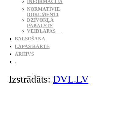
INFORMĀCIJA
NORMATĪVIE
DOKUMENTI
DZĪVOKĻA
PABALSTS
VEIDLAPAS
BALSOŠANA
LAPAS KARTE
ARHĪVS
.
Izstrādāts:
DVL.LV