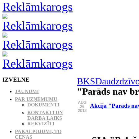
IZVĒLNE
BKS
Daudzdzīvo
"Parāds nav br
JAUNUMI
PAR UZŅĒMUMU
AUG
DOKUMENTI
Akcija "Parāds nav
26
2013
KONTAKTI UN
DARBA LAIKS
REKVIZĪTI
PAKALPOJUMI, TO
CENAS