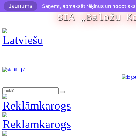
Jaunums
Saņemt, apmaksāt rēķinus un nodot skaitī
SIA „Baložu K