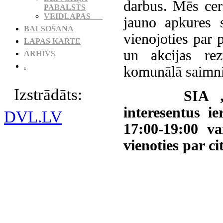
darbus. Mēs cer
PABALSTS
VEIDLAPAS
jauno apkures 
BALSOŠANA
vienojoties par 
LAPAS KARTE
un akcijas re
ARHĪVS
.
komunālā saimnie
Izstrādāts:
SIA „Balož
interesentus i
DVL.LV
17:00-19:00 v
vienoties par c