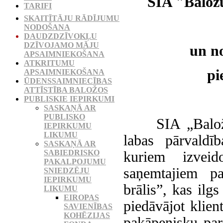
SIA "Balož
TARIFI
SKAITĪTĀJU RĀDĪJUMU
NODOŠANA
DAUDZDZĪVOKĻU
DZĪVOJAMO MĀJU
un n
APSAIMNIEKOŠANA
ATKRITUMU
pi
APSAIMNIEKOŠANA
ŪDENSSAIMNIECĪBAS
ATTĪSTĪBA BALOŽOS
PUBLISKIE IEPIRKUMI
SASKAŅĀ AR
PUBLISKO
SIA „Baložu k
IEPIRKUMU
LIKUMU
labas pārvaldī
SASKAŅĀ AR
SABIEDRISKO
kuriem izvei
PAKALPOJUMU
saņemtajiem p
SNIEDZĒJU
IEPIRKUMU
brālis”, kas ilg
LIKUMU
EIROPAS
piedāvājot klien
SAVIENĪBAS
KOHĒZIJAS
pakāpenisku par