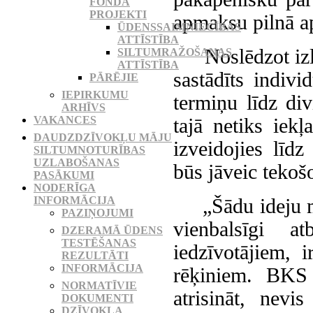
FONDA
PROJEKTI
apmaksu pilnā a
ŪDENSSAIMNIECĪBAS
ATTĪSTĪBA
Noslēdzot izlī
SILTUMRAŽOŠANAS
ATTĪSTĪBA
sastādīts indiv
PĀRĒJIE
IEPIRKUMU
termiņu līdz d
ARHĪVS
VAKANCES
tajā netiks iek
DAUDZDZĪVOKĻU MĀJU
izveidojies līd
SILTUMNOTURĪBAS
UZLABOŠANAS
būs jāveic tekoš
PASĀKUMI
NODERĪGA
INFORMĀCIJA
„Šādu ideju mē
PAZIŅOJUMI
vienbalsīgi a
DZERAMĀ ŪDENS
TESTĒŠANAS
iedzīvotājiem, 
REZULTĀTI
INFORMĀCIJA
rēķiniem. BKS 
NORMATĪVIE
atrisināt, nevi
DOKUMENTI
DZĪVOKĻA