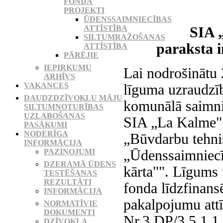
FONDA
PROJEKTI
ŪDENSSAIMNIECĪBAS
ATTĪSTĪBA
SIA 
SILTUMRAŽOŠANAS
paraksta 
ATTĪSTĪBA
PĀRĒJIE
IEPIRKUMU
Lai nodrošinātu 
ARHĪVS
VAKANCES
līguma uzraudzīb
DAUDZDZĪVOKĻU MĀJU
komunālā saimni
SILTUMNOTURĪBAS
UZLABOŠANAS
SIA „La Kalme" 
PASĀKUMI
NODERĪGA
„Būvdarbu tehni
INFORMĀCIJA
„Ūdenssaimniecīb
PAZIŅOJUMI
DZERAMĀ ŪDENS
kārta"". Līgums 
TESTĒŠANAS
REZULTĀTI
fonda līdzfinans
INFORMĀCIJA
pakalpojumu attī
NORMATĪVIE
DOKUMENTI
Nr.3.DP/3.5.1.1
DZĪVOKĻA