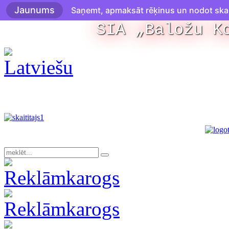
Jaunums
Saņemt, apmaksāt rēķinus un nodot skaitī
SIA „Baložu K