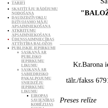
Sa
TARIFI
SKAITĪTĀJU RĀDĪJUMU
"BALO
NODOŠANA
DAUDZDZĪVOKĻU
DZĪVOJAMO MĀJU
APSAIMNIEKOŠANA
ATKRITUMU
APSAIMNIEKOŠANA
ŪDENSSAIMNIECĪBAS
ATTĪSTĪBA BALOŽOS
PUBLISKIE IEPIRKUMI
SASKAŅĀ AR
PUBLISKO
IEPIRKUMU
Kr.Barona i
LIKUMU
SASKAŅĀ AR
SABIEDRISKO
PAKALPOJUMU
tālr./fakss 67
SNIEDZĒJU
IEPIRKUMU
LIKUMU
EIROPAS
Preses relīze
SAVIENĪBAS
KOHĒZIJAS