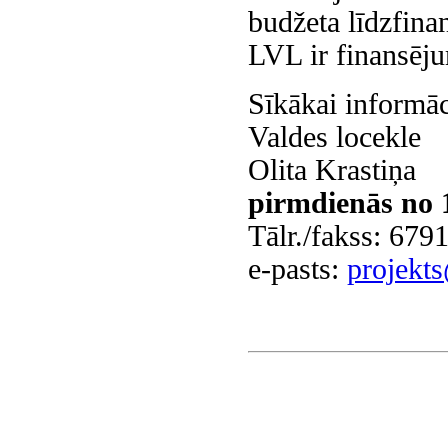
budžeta līdzfin
LVL ir finansēj
Sīkākai informāc
Valdes locekle
Olita Krastiņa
pirmdienās no 
Tālr./fakss: 679
e-pasts:
projekt