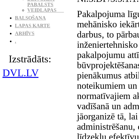
PABALSTS
VEIDLAPAS
Pakalpojuma līgu
BALSOŠANA
mehānisko iekār
LAPAS KARTE
darbus, to pārb
ARHĪVS
.
inženiertehnisk
pakalpojumu attī
Izstrādāts:
būvprojektēšana
DVL.LV
pienākumus atbi
noteikumiem un
normatīvajiem ak
vadīšanā un adm
jāorganizē tā, la
administrēšanu, 
līdzekļu efektīvu