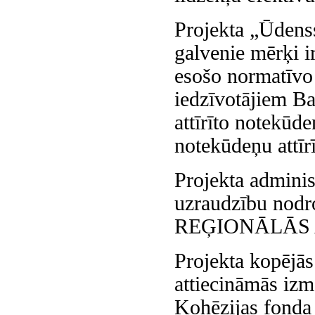
Projekta „Ūdenss
galvenie mērķi ir
esošo normatīvo
iedzīvotājiem Bal
attīrīto notekūd
notekūdeņu attīr
Projekta adminis
uzraudzību no
REĢIONĀLĀS 
Projekta kopējā
attiecināmās iz
Kohēzijas fonda 