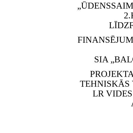
„ŪDENSSAIM
2
LĪDZ
FINANSĒJUM
SIA „BA
PROJEKTA
TEHNISKĀS
LR VIDE