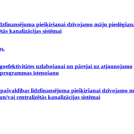
dzfinansējuma piešķiršanai dzīvojamo māju pieslēgšan
tās kanalizācijas sistēmai
s.
efektivitātes uzlabošanai un pārejai uz atjaunojamo
a programmas īstenošanu
pašvaldības līdzfinansējuma piešķiršanai dzīvojamo 
un/vai centralizētās kanalizācijas sistēmai