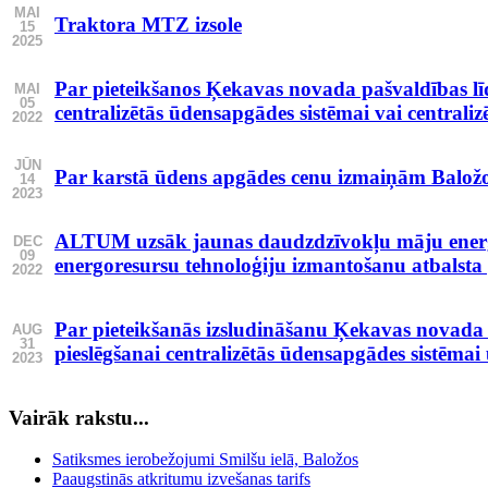
MAI
Traktora MTZ izsole
15
2025
Par pieteikšanos Ķekavas novada pašvaldības lī
MAI
05
centralizētās ūdensapgādes sistēmai vai centralizē
2022
JŪN
Par karstā ūdens apgādes cenu izmaiņām Baložo
14
2023
ALTUM uzsāk jaunas daudzdzīvokļu māju energo
DEC
09
energoresursu tehnoloģiju izmantošanu atbalst
2022
Par pieteikšanās izsludināšanu Ķekavas novada 
AUG
31
pieslēgšanai centralizētās ūdensapgādes sistēmai 
2023
Vairāk rakstu...
Satiksmes ierobežojumi Smilšu ielā, Baložos
Paaugstinās atkritumu izvešanas tarifs