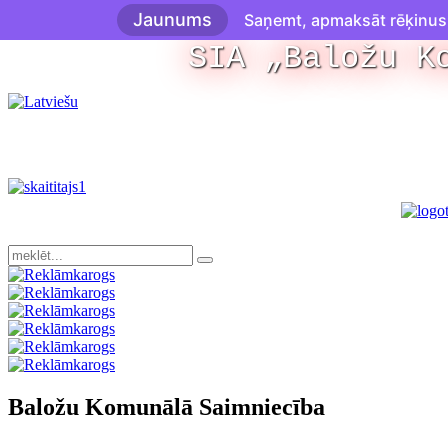
Jaunums
Saņemt, apmaksāt rēķinus u
SIA „Baložu K
Baložu Komunālā Saimniecība