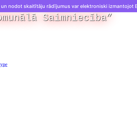
n nodot skaitītāju rādījumus var elektroniski izmantojot B
omunālā Saimniecība”