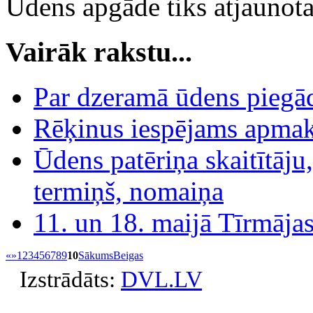
Ūdens apgāde tiks atjaunota 
Vairāk rakstu...
Par dzeramā ūdens piegā
Rēķinus iespējams apmak
Ūdens patēriņa skaitītāju
termiņš, nomaiņa
11. un 18. maijā Tīrmāja
«
»
1
2
3
4
5
6
7
8
9
10
Sākums
Beigas
Izstrādāts:
DVL.LV