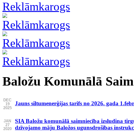
Baložu Komunālā Saim
DEC
Jauns siltumenerģijas tarifs no 2026. gada 1.feb
19
2025
SIA Baložu komunālā saimniecība izsludina tirg
JAN
27
dzīvojamo māju Baložos ugunsdrošības instrukci
2020