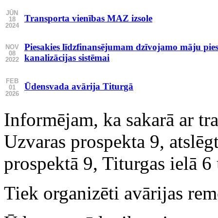
JŪN
Transporta vienības MAZ izsole
18
2024
Piesakies līdzfinansējumam dzīvojamo māju pieslē
NOV
08
kanalizācijas sistēmai
2022
FEB
Ūdensvada avārija Titurgā
01
2026
Informējam, ka sakarā ar tr
Uzvaras prospekta 9, atslēg
prospektā 9, Titurgas ielā 6 
Tiek organizēti avārijas rem