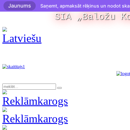
Jaunums
Saņemt, apmaksāt rēķinus un nodot skaitī
SIA „Baložu K