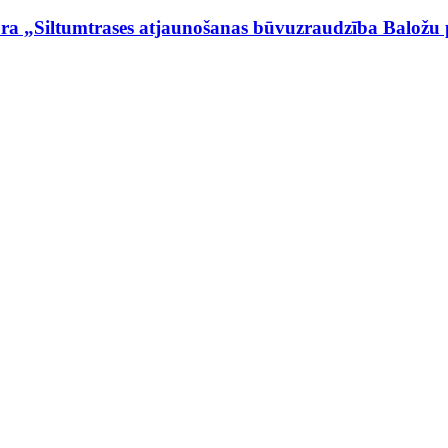
a „Siltumtrases atjaunošanas būvuzraudzība Baložu p