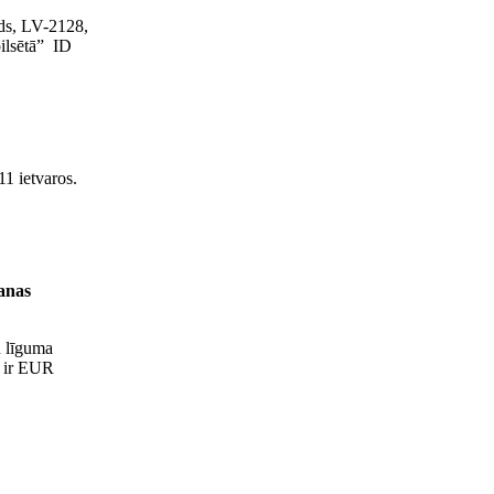
ds, LV-2128,
ilsētā” ID
11 ietvaros.
anas
n līguma
a ir EUR