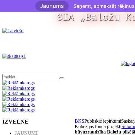
Jaunums
Saņemt, apmaksāt rēķinus u
SIA „Baložu K
IZVĒLNE
BKS
Publiskie iepirkumi
Saskaņ
Kohēzijas fonda projekti
Siltumr
būvuzraudzība Baložu pilsēt
JAUNUMI