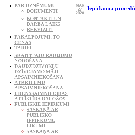
MAR
PAR UZŅĒMUMU
Iepirkuma procedūr
27
DOKUMENTI
2020
KONTAKTI UN
DARBA LAIKS
REKVIZĪTI
PAKALPOJUMI, TO
CENAS
TARIFI
SKAITĪTĀJU RĀDĪJUMU
NODOŠANA
DAUDZDZĪVOKĻU
DZĪVOJAMO MĀJU
APSAIMNIEKOŠANA
ATKRITUMU
APSAIMNIEKOŠANA
ŪDENSSAIMNIECĪBAS
ATTĪSTĪBA BALOŽOS
PUBLISKIE IEPIRKUMI
SASKAŅĀ AR
PUBLISKO
IEPIRKUMU
LIKUMU
SASKAŅĀ AR