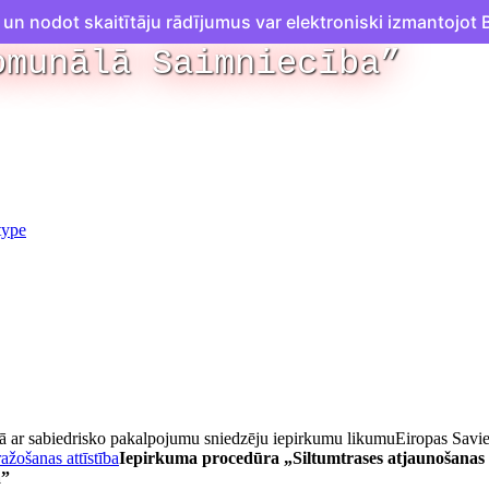
n nodot skaitītāju rādījumus var elektroniski izmantojot B
omunālā Saimniecība”
ā ar sabiedrisko pakalpojumu sniedzēju iepirkumu likumu
Eiropas Savi
ažošanas attīstība
Iepirkuma procedūra „Siltumtrases atjaunošanas
ā”