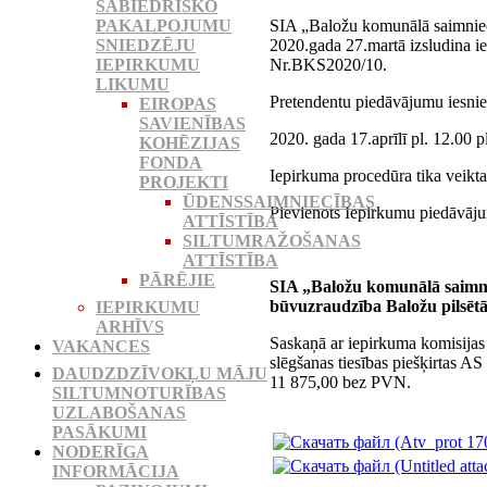
SABIEDRISKO
SIA „Baložu komunālā saimniec
PAKALPOJUMU
2020.gada 27.martā izsludina i
SNIEDZĒJU
Nr.BKS2020/10.
IEPIRKUMU
LIKUMU
Pretendentu piedāvājumu iesnieg
EIROPAS
SAVIENĪBAS
2020. gada 17.aprīlī pl. 12.00 p
KOHĒZIJAS
FONDA
Iepirkuma procedūra tika veikta
PROJEKTI
ŪDENSSAIMNIECĪBAS
Pievienots Iepirkumu piedāvāju
ATTĪSTĪBA
SILTUMRAŽOŠANAS
ATTĪSTĪBA
PĀRĒJIE
SIA „Baložu komunālā saimn
būvuzraudzība Baložu pilsēt
IEPIRKUMU
ARHĪVS
Saskaņā ar iepirkuma komisijas
VAKANCES
slēgšanas tiesības piešķirtas A
DAUDZDZĪVOKĻU MĀJU
11 875,00 bez PVN.
SILTUMNOTURĪBAS
UZLABOŠANAS
PASĀKUMI
NODERĪGA
INFORMĀCIJA