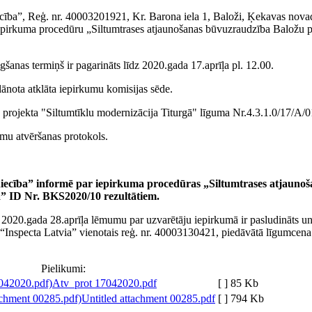
ība”, Reģ. nr. 40003201921, Kr. Barona iela 1, Baloži, Ķekavas nova
epirkuma procedūru „Siltumtrases atjaunošanas būvuzraudzība Baložu p
šanas termiņš ir pagarināts līdz 2020.gada 17.aprīļa pl. 12.00.
lānota atklāta iepirkumu komisijas sēde.
 projekta "Siltumtīklu modernizācija Titurgā" līguma Nr.4.3.1.0/17/A/0
mu atvēršanas protokols.
iecība” informē par
iepirkuma procedūras „Siltumtrases atjaunoš
ā” ID Nr. BKS2020/10
rezultātiem.
 2020.gada 28.aprīļa lēmumu par uzvarētāju iepirkumā ir pasludināts u
S “Inspecta Latvia” vienotais reģ. nr. 40003130421, piedāvātā līgumcen
Pielikumi:
Atv_prot 17042020.pdf
[ ]
85 Kb
Untitled attachment 00285.pdf
[ ]
794 Kb